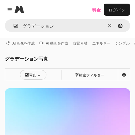
Magnific
料金
ログイン
Close menu
消去
画像で
AI 画像を作成
AI 動画を作成
背景素材
エネルギー
シンプル
グラデーション写真
写真
検索フィルター