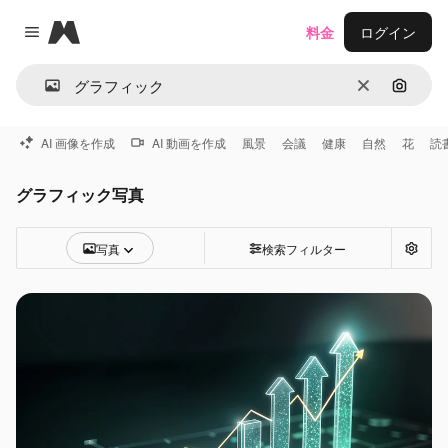
Magnific
料金
ログイン
Close menu
消去
画像で
AI 画像を作成
AI 動画を作成
風景
会議
健康
自然
花
読
グラフィック写真
写真
検索フィルター