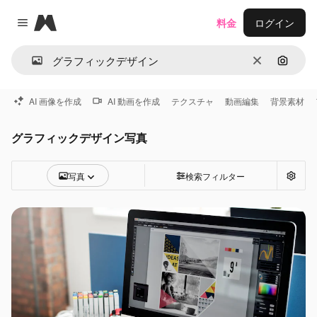
Magnific
料金
ログイン
Close menu
消去
画像で
AI 画像を作成
AI 動画を作成
テクスチャ
動画編集
背景素材
グラフィックデザイン写真
写真
検索フィルター