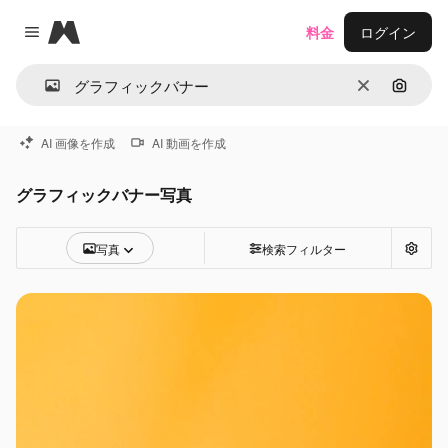
Magnific
料金
ログイン
Close menu
消去
画像で
AI 画像を作成
AI 動画を作成
グラフィックバナー写真
写真
検索フィルター