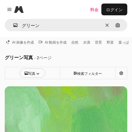
Magnific
料金
ログイン
Close menu
消去
画像で
AI 画像を作成
AI 動画を作成
自然
水滴
背景
野菜
葉っぱ
グリーン写真
- 2ページ
写真
検索フィルター