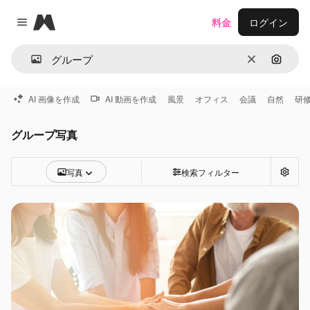
Magnific
料金
ログイン
Close menu
消去
画像で
AI 画像を作成
AI 動画を作成
風景
オフィス
会議
自然
研
グループ写真
写真
検索フィルター