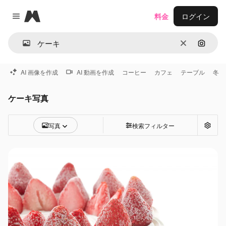
Magnific
料金
ログイン
Close menu
消去
画像で
AI 画像を作成
AI 動画を作成
コーヒー
カフェ
テーブル
冬
ケーキ写真
写真
検索フィルター