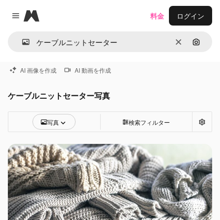
Magnific
料金
ログイン
Close menu
消去
画像で
AI 画像を作成
AI 動画を作成
ケーブルニットセーター写真
写真
検索フィルター