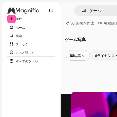
作成
AI 画像を作成
AI 動
ホーム
検索
ゲーム写真
ストック
もっと詳しく
写真
ライセンス
すべてのツール
全ての画像
ベクトル
イラスト
写真
PSD
テンプレート
モックアップ
動画
映像素材
モーショングラフィックス
動画テンプレート
アイコン
3D モデル