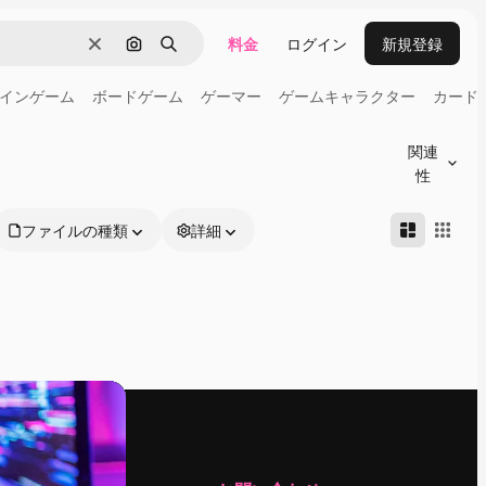
料金
ログイン
新規登録
消去
画像で検索
検索
インゲーム
ボードゲーム
ゲーマー
ゲームキャラクター
カード
関連
性
ファイルの種類
詳細