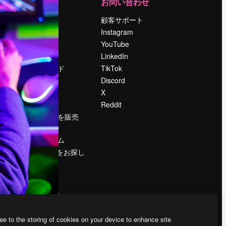
運営
お問い合わせ
料金
顧客サポート
会社概要
Instagram
Reviews
YouTube
採用情報
LinkedIn
検索トレンド
TikTok
ブログ
Discord
イベント
X
Slidesgo
Reddit
コンテンツを販売
する
プレスルーム
magnific.aiをお探し
ですか？
ee to the storing of cookies on your device to enhance site