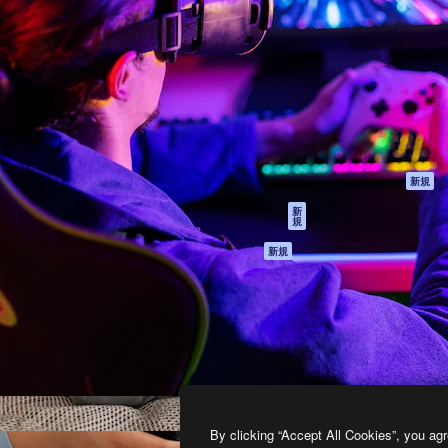
製品
はじめに
ティブ制作を導くためのプラ
Spaces
Academy
クリエイター、企業、代理
AI アシスタント
ドキュメント
含む100万人以上が利用して
AI 画像生成ツール
サポート
AI 動画生成ツール
利用規約
AI 音声合成ツール
プライバシーポリ
シー
ストックコンテン
ツ
オリジナル
新規
Claude/ChatGPT
クッキーポリシー
新
規
向けMCP
トラストセンター
エージェント
アフィリエイト
新規
API
法人向け
モバイルアプリ
すべてのMagnificツ
ール
2026
Freepik Company S.L.U.
無断複写・転載を禁じます
.
By clicking “Accept All Cookies”, you agr