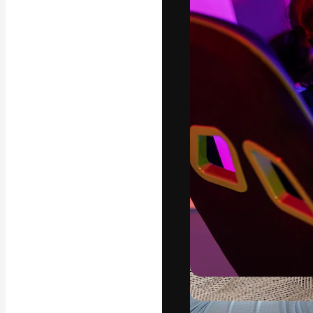
フォント
最高のクリエイ
ットフォーム。
店、スタジオを
います。
日本語
Copyright © 2010-