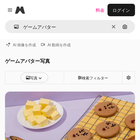
Magnific
料金
ログイン
Close menu
消去
画像で
AI 画像を作成
AI 動画を作成
ゲームアバター写真
写真
検索フィルター