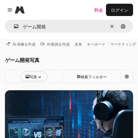
Magnific
料金
ログイン
Close menu
消去
画像で
AI 画像を作成
AI 動画を作成
未来
キーボード
マーケティング
ゲーム開発写真
写真
検索フィルター