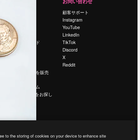
運営
お問い合わせ
料金
顧客サポート
会社概要
Instagram
Reviews
YouTube
採用情報
LinkedIn
検索トレンド
TikTok
ブログ
Discord
イベント
X
Slidesgo
Reddit
コンテンツを販売
する
プレスルーム
magnific.aiをお探し
ですか？
ee to the storing of cookies on your device to enhance site