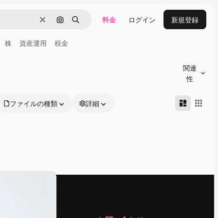
料金
ログイン
新規登録
消去
画像で検索
検索
株
資産運用
税金
関連
性
ファイルの種類
詳細