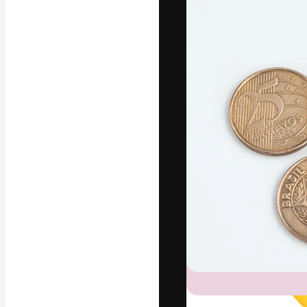
フォント
最高のクリエイ
ットフォーム。
店、スタジオを
います。
日本語
Copyright © 2010-