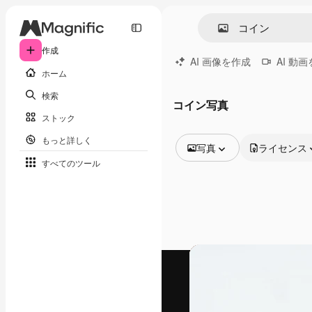
作成
AI 画像を作成
AI 動
ホーム
検索
コイン写真
ストック
もっと詳しく
写真
ライセンス
すべてのツール
全ての画像
ベクトル
イラスト
写真
PSD
テンプレート
モックアップ
動画
映像素材
モーショングラフィックス
動画テンプレート
アイコン
3D モデル