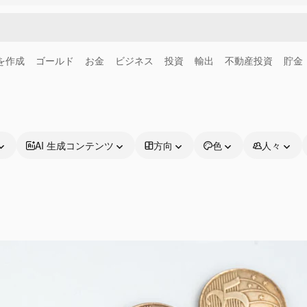
画を作成
ゴールド
お金
ビジネス
投資
輸出
不動産投資
貯金
AI 生成コンテンツ
方向
色
人々