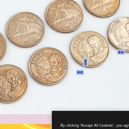
製品
はじめに
ティブ制作を導くためのプラ
Spaces
Academy
クリエイター、企業、代理
AI アシスタント
ドキュメント
含む100万人以上が利用して
AI 画像生成ツール
サポート
AI 動画生成ツール
利用規約
AI 音声合成ツール
プライバシーポリ
シー
ストックコンテン
ツ
オリジナル
新規
Claude/ChatGPT
クッキーポリシー
新
規
向けMCP
トラストセンター
エージェント
アフィリエイト
新規
API
法人向け
モバイルアプリ
すべてのMagnificツ
ール
2026
Freepik Company S.L.U.
無断複写・転載を禁じます
.
By clicking “Accept All Cookies”, you agr