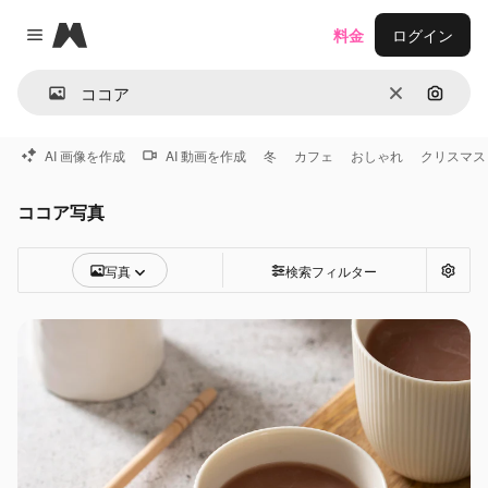
Magnific
料金
ログイン
Close menu
消去
画像で
AI 画像を作成
AI 動画を作成
冬
カフェ
おしゃれ
クリスマス
ココア写真
写真
検索フィルター