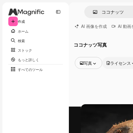
作成
AI 画像を作成
AI 動
ホーム
検索
ココナッツ写真
ストック
もっと詳しく
写真
ライセンス
すべてのツール
全ての画像
ベクトル
イラスト
写真
PSD
テンプレート
モックアップ
動画
映像素材
モーショングラフィックス
動画テンプレート
アイコン
3D モデル