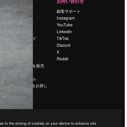
運営
お問い合わせ
料金
顧客サポート
会社概要
Instagram
Reviews
YouTube
採用情報
LinkedIn
検索トレンド
TikTok
ブログ
Discord
イベント
X
Slidesgo
Reddit
コンテンツを販売
する
プレスルーム
magnific.aiをお探し
ですか？
ee to the storing of cookies on your device to enhance site