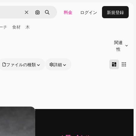
料金
ログイン
新規登録
消去
画像で検索
検索
ーチ
食材
木
関連
性
ファイルの種類
詳細