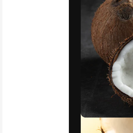
フォント
最高のクリエイ
ットフォーム。
店、スタジオを
います。
日本語
Copyright © 2010-