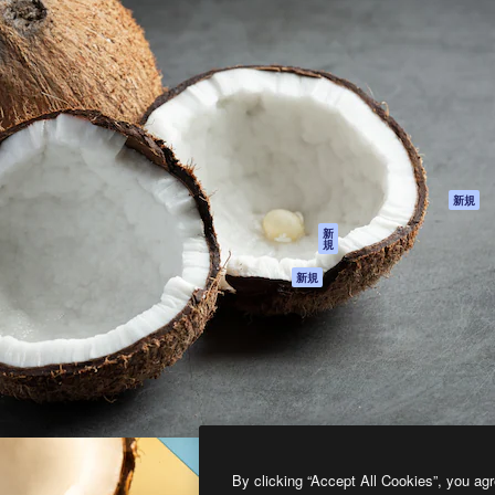
製品
はじめに
ティブ制作を導くためのプラ
Spaces
Academy
クリエイター、企業、代理
AI アシスタント
ドキュメント
含む100万人以上が利用して
AI 画像生成ツール
サポート
AI 動画生成ツール
利用規約
AI 音声合成ツール
プライバシーポリ
シー
ストックコンテン
ツ
オリジナル
新規
Claude/ChatGPT
クッキーポリシー
新
規
向けMCP
トラストセンター
エージェント
アフィリエイト
新規
API
法人向け
モバイルアプリ
すべてのMagnificツ
ール
2026
Freepik Company S.L.U.
無断複写・転載を禁じます
.
By clicking “Accept All Cookies”, you agr