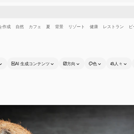
画を作成
自然
カフェ
夏
背景
リゾート
健康
レストラン
ビ
AI 生成コンテンツ
方向
色
人々