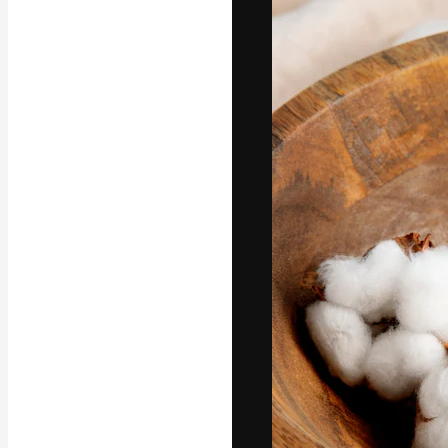
フォント
最高のクリエイ
ットフォーム。
店、スタジオを
います。
日本語
Copyright © 2010-