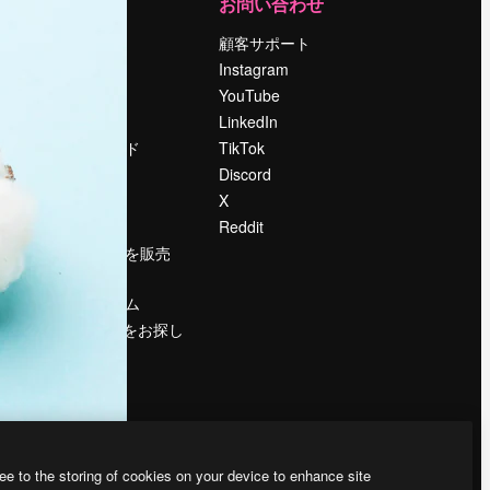
運営
お問い合わせ
料金
顧客サポート
会社概要
Instagram
Reviews
YouTube
採用情報
LinkedIn
検索トレンド
TikTok
ブログ
Discord
イベント
X
Slidesgo
Reddit
コンテンツを販売
する
プレスルーム
magnific.aiをお探し
ですか？
ee to the storing of cookies on your device to enhance site