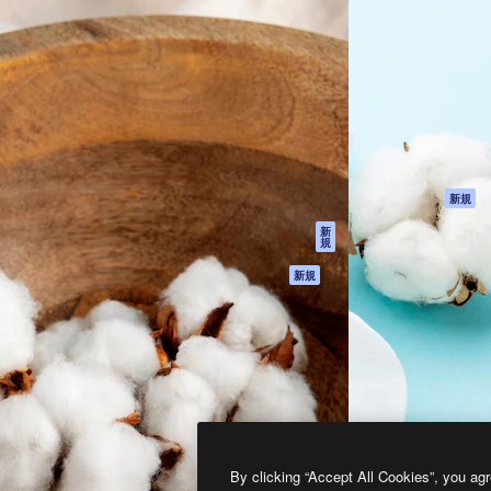
製品
はじめに
ティブ制作を導くためのプラ
Spaces
Academy
クリエイター、企業、代理
AI アシスタント
ドキュメント
含む100万人以上が利用して
AI 画像生成ツール
サポート
AI 動画生成ツール
利用規約
AI 音声合成ツール
プライバシーポリ
シー
ストックコンテン
ツ
オリジナル
新規
Claude/ChatGPT
クッキーポリシー
新
規
向けMCP
トラストセンター
エージェント
アフィリエイト
新規
API
法人向け
モバイルアプリ
すべてのMagnificツ
ール
2026
Freepik Company S.L.U.
無断複写・転載を禁じます
.
By clicking “Accept All Cookies”, you agr