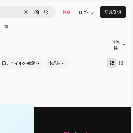
料金
ログイン
新規登録
消去
画像で検索
検索
布
関連
性
ファイルの種類
詳細