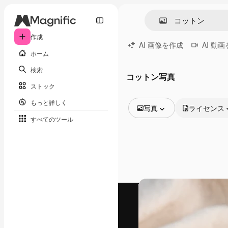
作成
AI 画像を作成
AI 動
ホーム
検索
コットン写真
ストック
もっと詳しく
写真
ライセンス
すべてのツール
全ての画像
ベクトル
イラスト
写真
PSD
テンプレート
モックアップ
動画
映像素材
モーショングラフィックス
動画テンプレート
アイコン
3D モデル