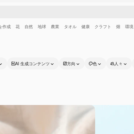
画を作成
花
自然
地球
農業
タオル
健康
クラフト
畑
環境
AI 生成コンテンツ
方向
色
人々