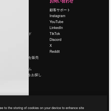
運営
お問い合わせ
料金
顧客サポート
会社概要
Instagram
Reviews
YouTube
採用情報
LinkedIn
検索トレンド
TikTok
ブログ
Discord
イベント
X
Slidesgo
Reddit
コンテンツを販売
する
プレスルーム
magnific.aiをお探し
ですか？
ee to the storing of cookies on your device to enhance site