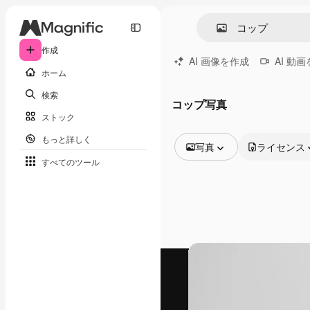
作成
AI 画像を作成
AI 動
ホーム
検索
コップ写真
ストック
もっと詳しく
写真
ライセンス
すべてのツール
全ての画像
ベクトル
イラスト
写真
PSD
テンプレート
モックアップ
動画
映像素材
モーショングラフィックス
動画テンプレート
アイコン
3D モデル