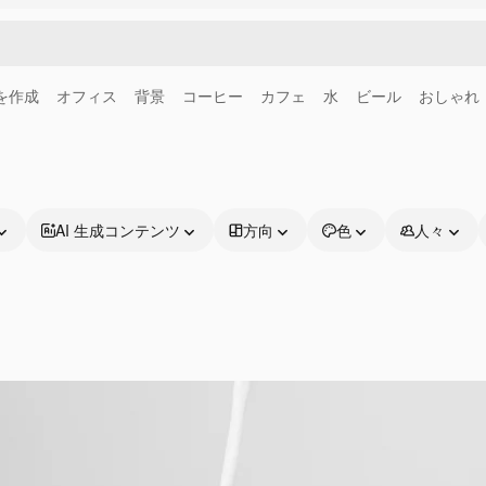
画を作成
オフィス
背景
コーヒー
カフェ
水
ビール
おしゃれ
AI 生成コンテンツ
方向
色
人々