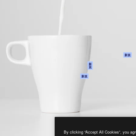
製品
はじめに
ティブ制作を導くためのプラ
Spaces
Academy
クリエイター、企業、代理
AI アシスタント
ドキュメント
含む100万人以上が利用して
AI 画像生成ツール
サポート
AI 動画生成ツール
利用規約
AI 音声合成ツール
プライバシーポリ
シー
ストックコンテン
ツ
オリジナル
新規
Claude/ChatGPT
クッキーポリシー
新
規
向けMCP
トラストセンター
エージェント
アフィリエイト
新規
API
法人向け
モバイルアプリ
すべてのMagnificツ
ール
2026
Freepik Company S.L.U.
無断複写・転載を禁じます
.
By clicking “Accept All Cookies”, you agr