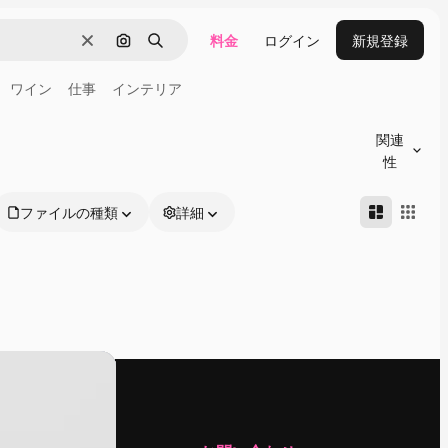
料金
ログイン
新規登録
消去
画像で検索
検索
ワイン
仕事
インテリア
関連
性
ファイルの種類
詳細