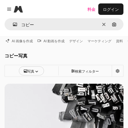
Magnific
料金
ログイン
Close menu
消去
画像で
AI 画像を作成
AI 動画を作成
デザイン
マーケティング
資料
コピー写真
写真
検索フィルター