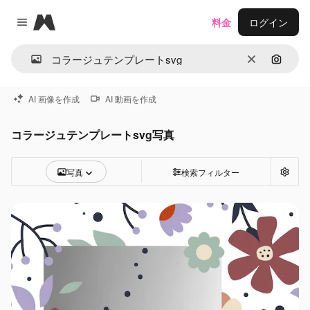
Magnific
料金
ログイン
Close menu
消去
画像で
AI 画像を作成
AI 動画を作成
コラージュテンプレートsvg写真
写真
検索フィルター