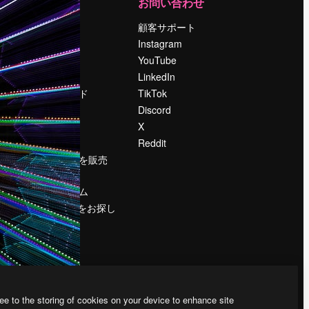
運営
お問い合わせ
料金
顧客サポート
会社概要
Instagram
Reviews
YouTube
採用情報
LinkedIn
検索トレンド
TikTok
ブログ
Discord
イベント
X
Slidesgo
Reddit
コンテンツを販売
する
プレスルーム
magnific.aiをお探し
ですか？
ee to the storing of cookies on your device to enhance site