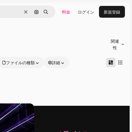
料金
ログイン
新規登録
消去
画像で検索
検索
関連
性
ファイルの種類
詳細