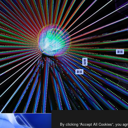
製品
はじめに
ティブ制作を導くためのプラ
Spaces
Academy
クリエイター、企業、代理
AI アシスタント
ドキュメント
含む100万人以上が利用して
AI 画像生成ツール
サポート
AI 動画生成ツール
利用規約
AI 音声合成ツール
プライバシーポリ
シー
ストックコンテン
ツ
オリジナル
新規
Claude/ChatGPT
クッキーポリシー
新
規
向けMCP
トラストセンター
エージェント
アフィリエイト
新規
API
法人向け
モバイルアプリ
すべてのMagnificツ
ール
2026
Freepik Company S.L.U.
無断複写・転載を禁じます
.
By clicking “Accept All Cookies”, you agr