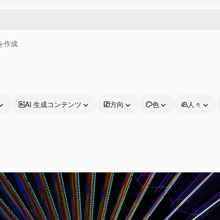
画を作成
AI 生成コンテンツ
方向
色
人々