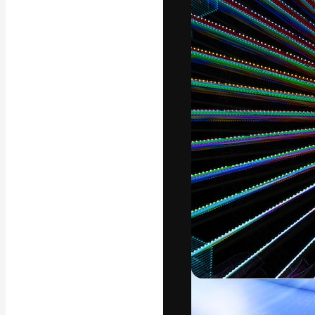
フォント
最高のクリエイ
ットフォーム。
店、スタジオを
います。
日本語
Copyright © 2010-