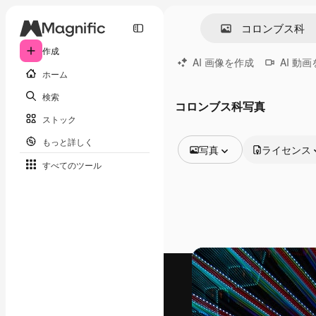
作成
AI 画像を作成
AI 動
ホーム
検索
コロンブス科写真
ストック
もっと詳しく
写真
ライセンス
すべてのツール
全ての画像
ベクトル
イラスト
写真
PSD
テンプレート
モックアップ
動画
映像素材
モーショングラフィックス
動画テンプレート
アイコン
3D モデル