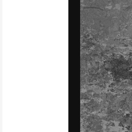
フォント
最高のクリエイ
ットフォーム。
店、スタジオを
います。
日本語
Copyright © 2010-