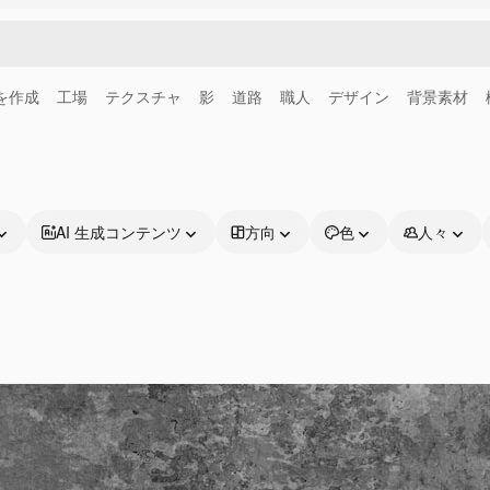
画を作成
工場
テクスチャ
影
道路
職人
デザイン
背景素材
AI 生成コンテンツ
方向
色
人々