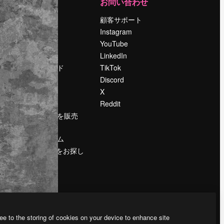
運営
お問い合わせ
料金
顧客サポート
会社概要
Instagram
Reviews
YouTube
採用情報
LinkedIn
検索トレンド
TikTok
ブログ
Discord
イベント
X
Slidesgo
Reddit
コンテンツを販売
する
プレスルーム
magnific.aiをお探し
ですか？
ee to the storing of cookies on your device to enhance site