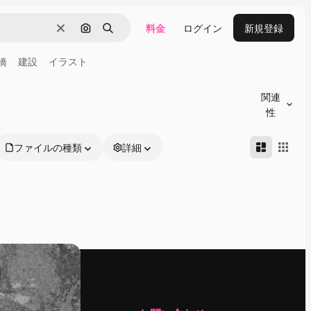
料金
ログイン
新規登録
消去
画像で検索
検索
橋
建設
イラスト
関連
性
ファイルの種類
詳細