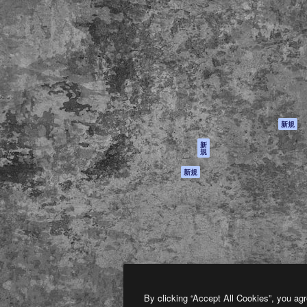
製品
はじめに
ティブ制作を導くためのプラ
Spaces
Academy
クリエイター、企業、代理
AI アシスタント
ドキュメント
含む100万人以上が利用して
AI 画像生成ツール
サポート
AI 動画生成ツール
利用規約
AI 音声合成ツール
プライバシーポリ
シー
ストックコンテン
ツ
オリジナル
新規
Claude/ChatGPT
クッキーポリシー
新
規
向けMCP
トラストセンター
エージェント
アフィリエイト
新規
API
法人向け
モバイルアプリ
すべてのMagnificツ
ール
2026
Freepik Company S.L.U.
無断複写・転載を禁じます
.
By clicking “Accept All Cookies”, you agr