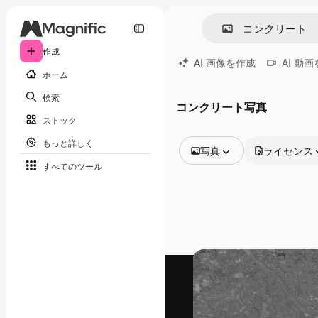
作成
AI 画像を作成
AI 動
ホーム
検索
コンクリート写真
ストック
もっと詳しく
写真
ライセンス
すべてのツール
全ての画像
ベクトル
イラスト
写真
PSD
テンプレート
モックアップ
動画
映像素材
モーショングラフィックス
動画テンプレート
アイコン
3D モデル