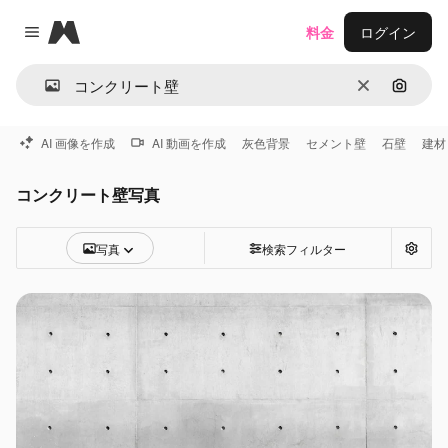
Magnific
料金
ログイン
Close menu
消去
画像で
AI 画像を作成
AI 動画を作成
灰色背景
セメント壁
石壁
建材
コンクリート壁写真
写真
検索フィルター