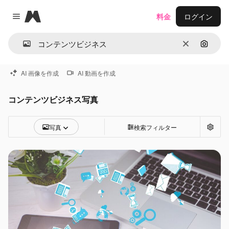
Magnific
料金
ログイン
Close menu
消去
画像で
AI 画像を作成
AI 動画を作成
コンテンツビジネス写真
写真
検索フィルター