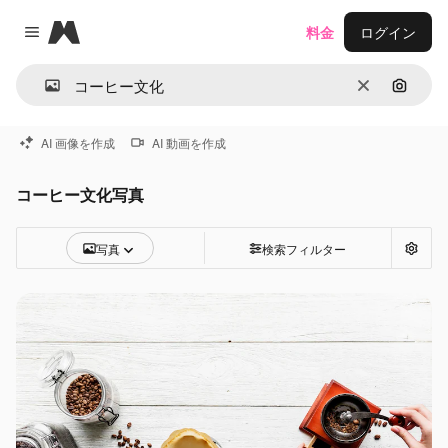
Magnific
料金
ログイン
Close menu
消去
画像で
AI 画像を作成
AI 動画を作成
コーヒー文化写真
写真
検索フィルター