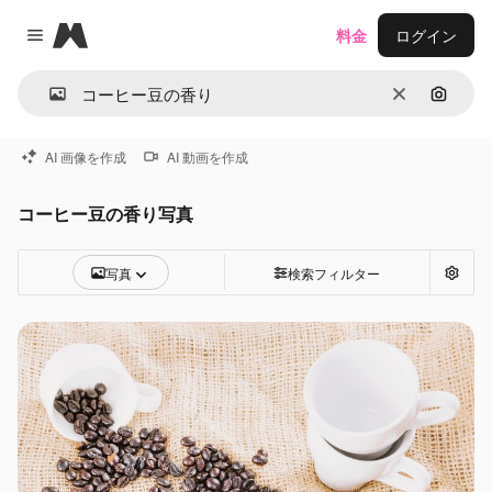
Magnific
料金
ログイン
Close menu
消去
画像で
AI 画像を作成
AI 動画を作成
コーヒー豆の香り写真
写真
検索フィルター