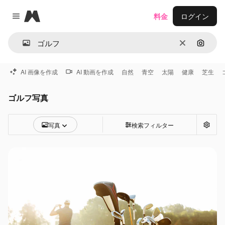
Magnific
料金
ログイン
Close menu
消去
画像で
AI 画像を作成
AI 動画を作成
自然
青空
太陽
健康
芝生
ゴルフ写真
写真
検索フィルター