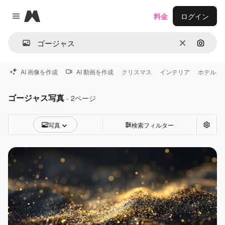
Magnific
料金
ログイン
Close menu
消去
画像で
AI 画像を作成
AI 動画を作成
クリスマス
インテリア
ホテル
ゴージャス写真
- 2ページ
写真
検索フィルター