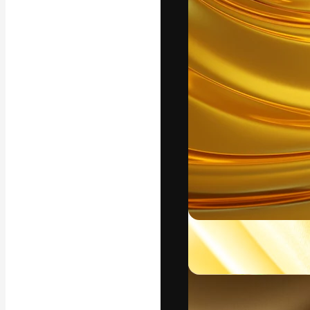
フォント
最高のクリエイ
ットフォーム。
店、スタジオを
います。
日本語
Copyright © 2010-