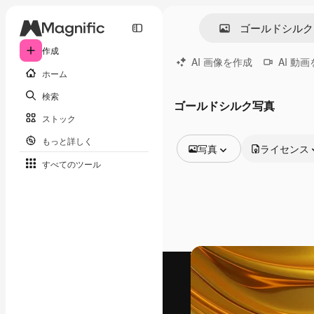
作成
AI 画像を作成
AI 動
ホーム
検索
ゴールドシルク写真
ストック
もっと詳しく
写真
ライセンス
すべてのツール
全ての画像
ベクトル
イラスト
写真
PSD
テンプレート
モックアップ
動画
映像素材
モーショングラフィックス
動画テンプレート
アイコン
3D モデル