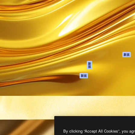
製品
はじめに
ティブ制作を導くためのプラ
Spaces
Academy
クリエイター、企業、代理
AI アシスタント
ドキュメント
含む100万人以上が利用して
AI 画像生成ツール
サポート
AI 動画生成ツール
利用規約
AI 音声合成ツール
プライバシーポリ
シー
ストックコンテン
ツ
オリジナル
新規
Claude/ChatGPT
クッキーポリシー
新
規
向けMCP
トラストセンター
エージェント
アフィリエイト
新規
API
法人向け
モバイルアプリ
すべてのMagnificツ
ール
2026
Freepik Company S.L.U.
無断複写・転載を禁じます
.
By clicking “Accept All Cookies”, you agr