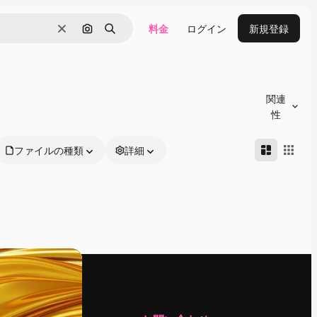
料金
ログイン
新規登録
消去
画像で検索
検索
関連
性
ファイルの種類
詳細