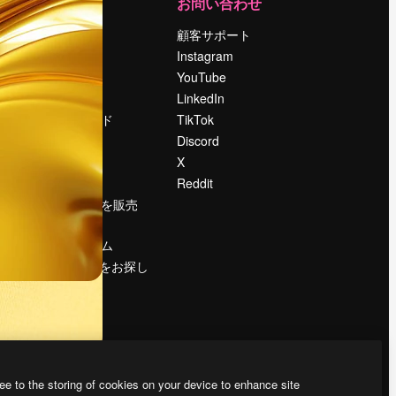
運営
お問い合わせ
料金
顧客サポート
会社概要
Instagram
Reviews
YouTube
採用情報
LinkedIn
検索トレンド
TikTok
ブログ
Discord
イベント
X
Slidesgo
Reddit
コンテンツを販売
する
プレスルーム
magnific.aiをお探し
ですか？
ee to the storing of cookies on your device to enhance site