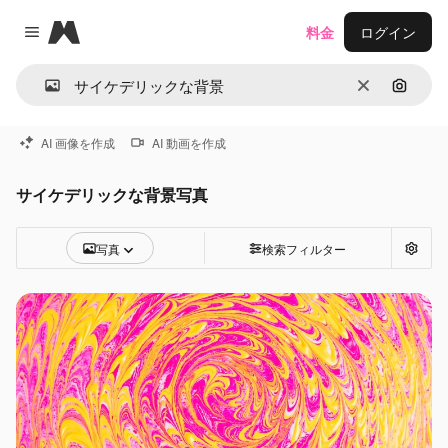
Magnific
料金
ログイン
Close menu
消去
画像で
AI 画像を作成
AI 動画を作成
サイケデリックな背景写真
写真
検索フィルター