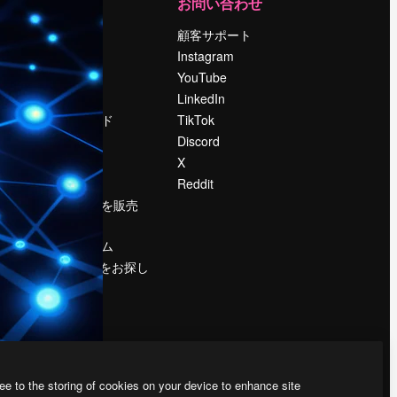
運営
お問い合わせ
料金
顧客サポート
会社概要
Instagram
Reviews
YouTube
採用情報
LinkedIn
検索トレンド
TikTok
ブログ
Discord
イベント
X
Slidesgo
Reddit
コンテンツを販売
する
プレスルーム
magnific.aiをお探し
ですか？
ee to the storing of cookies on your device to enhance site