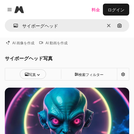
Magnific
料金
ログイン
Close menu
消去
画像で
AI 画像を作成
AI 動画を作成
サイボーグヘッド写真
写真
検索フィルター