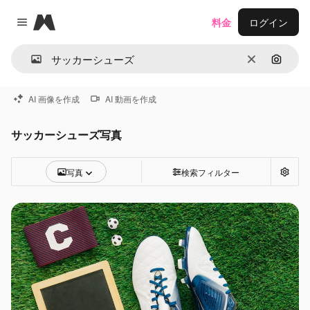
Magnific
料金
ログイン
Close menu
消去
画像で
AI 画像を作成
AI 動画を作成
サッカーシューズ写真
写真
検索フィルター