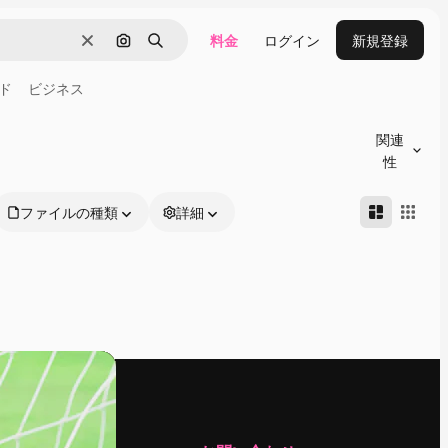
料金
ログイン
新規登録
消去
画像で検索
検索
ド
ビジネス
関連
性
ファイルの種類
詳細