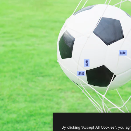
製品
はじめに
ティブ制作を導くためのプラ
Spaces
Academy
クリエイター、企業、代理
AI アシスタント
ドキュメント
含む100万人以上が利用して
AI 画像生成ツール
サポート
AI 動画生成ツール
利用規約
AI 音声合成ツール
プライバシーポリ
シー
ストックコンテン
ツ
オリジナル
新規
Claude/ChatGPT
クッキーポリシー
新
規
向けMCP
トラストセンター
エージェント
アフィリエイト
新規
API
法人向け
モバイルアプリ
すべてのMagnificツ
ール
2026
Freepik Company S.L.U.
無断複写・転載を禁じます
.
By clicking “Accept All Cookies”, you agr