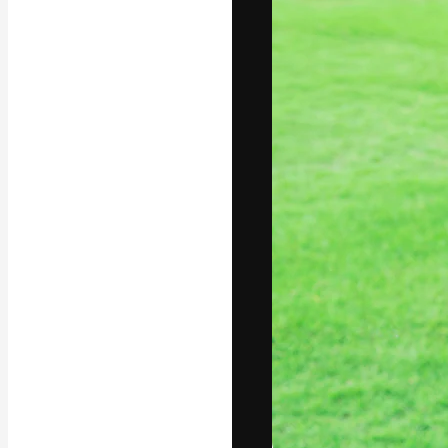
フォント
最高のクリエイ
ットフォーム。
店、スタジオを
います。
日本語
Copyright © 2010-