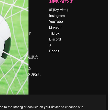
運営
お問い合わせ
料金
顧客サポート
会社概要
Instagram
Reviews
YouTube
採用情報
LinkedIn
検索トレンド
TikTok
ブログ
Discord
イベント
X
Slidesgo
Reddit
コンテンツを販売
する
プレスルーム
magnific.aiをお探し
ですか？
ee to the storing of cookies on your device to enhance site