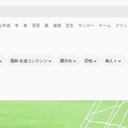
画を作成
冬
春
背景
夏
健康
芝生
サッカー
チーム
グリッ
AI 生成コンテンツ
方向
色
人々