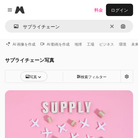
Magnific
料金
ログイン
Close menu
消去
画像で
AI 画像を作成
AI 動画を作成
地球
工場
ビジネス
環境
未
サプライチェーン写真
写真
検索フィルター