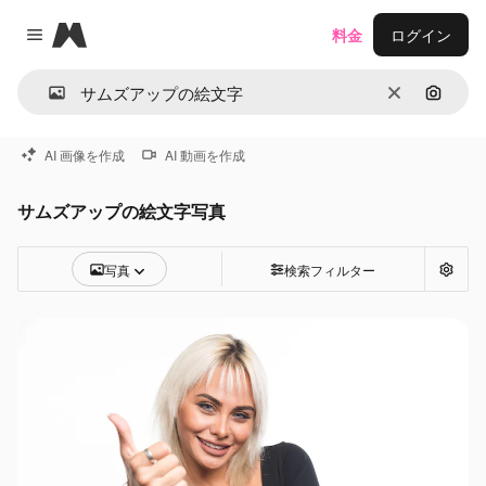
Magnific
料金
ログイン
Close menu
消去
画像で
AI 画像を作成
AI 動画を作成
サムズアップの絵文字写真
写真
検索フィルター