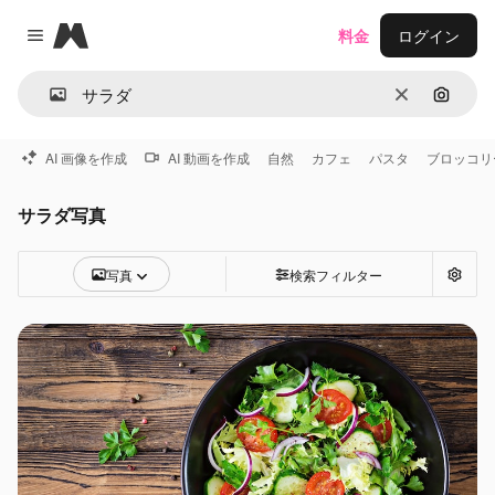
Magnific
料金
ログイン
Close menu
消去
画像で
AI 画像を作成
AI 動画を作成
自然
カフェ
パスタ
ブロッコリ
サラダ写真
写真
検索フィルター