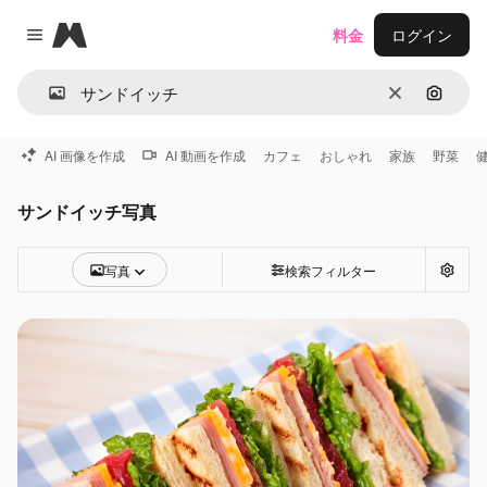
Magnific
料金
ログイン
Close menu
消去
画像で
AI 画像を作成
AI 動画を作成
カフェ
おしゃれ
家族
野菜
サンドイッチ写真
写真
検索フィルター