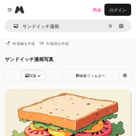
Magnific
料金
ログイン
Close menu
消去
画像で
AI 画像を作成
AI 動画を作成
サンドイッチ漫画写真
写真
検索フィルター