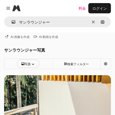
Magnific
料金
ログイン
Close menu
消去
画像で
AI 画像を作成
AI 動画を作成
サンラウンジャー写真
写真
検索フィルター