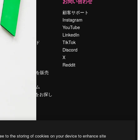
運営
お問い合わせ
料金
顧客サポート
会社概要
Instagram
Reviews
YouTube
採用情報
LinkedIn
検索トレンド
TikTok
ブログ
Discord
イベント
X
Slidesgo
Reddit
コンテンツを販売
する
プレスルーム
magnific.aiをお探し
ですか？
ee to the storing of cookies on your device to enhance site