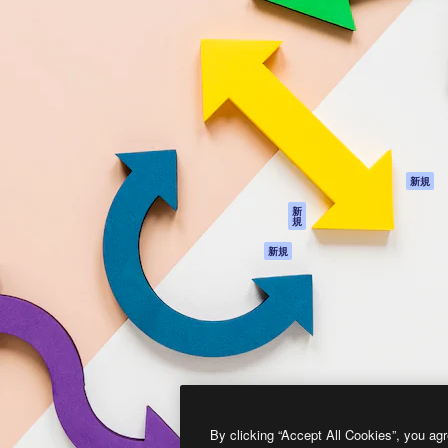
製品
はじめに
ティブ制作を導くためのプラ
Spaces
Academy
クリエイター、企業、代理
AI アシスタント
ドキュメント
含む100万人以上が利用して
AI 画像生成ツール
サポート
AI 動画生成ツール
利用規約
AI 音声合成ツール
プライバシーポリ
シー
ストックコンテン
ツ
オリジナル
新規
Claude/ChatGPT
クッキーポリシー
新
規
向けMCP
トラストセンター
エージェント
アフィリエイト
新規
API
法人向け
モバイルアプリ
すべてのMagnificツ
ール
2026
Freepik Company S.L.U.
無断複写・転載を禁じます
.
By clicking “Accept All Cookies”, you agr