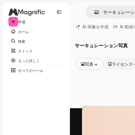
作成
AI 画像を作成
AI 動
ホーム
検索
サーキュレーション写真
ストック
もっと詳しく
写真
ライセンス
すべてのツール
全ての画像
ベクトル
イラスト
写真
PSD
テンプレート
モックアップ
動画
映像素材
モーショングラフィックス
動画テンプレート
アイコン
3D モデル