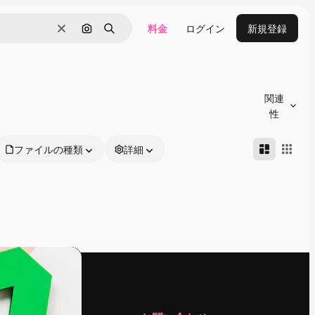
料金
ログイン
新規登録
消去
画像で検索
検索
関連
性
ファイルの種類
詳細