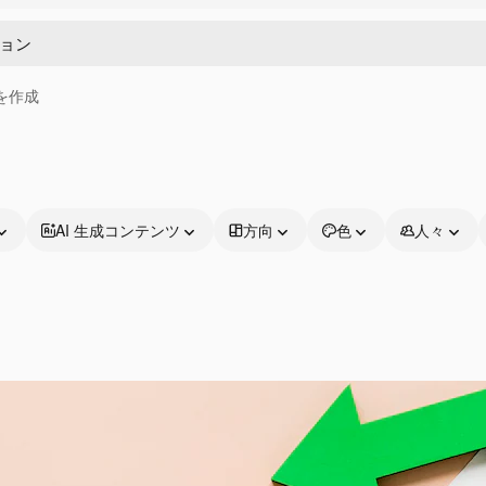
画を作成
AI 生成コンテンツ
方向
色
人々