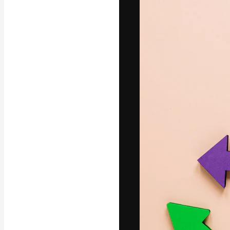
フォント
最高のクリエイ
ットフォーム。
店、スタジオを
います。
日本語
Copyright © 2010-