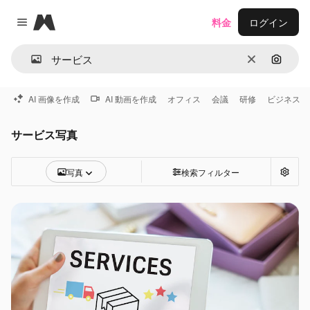
Magnific
料金
ログイン
Close menu
消去
画像で
AI 画像を作成
AI 動画を作成
オフィス
会議
研修
ビジネス
サービス写真
写真
検索フィルター