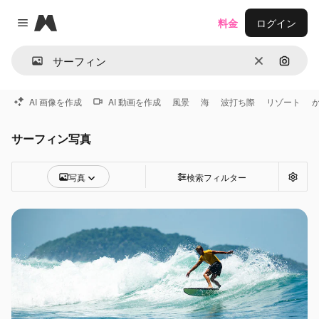
Magnific
料金
ログイン
Close menu
消去
画像で
AI 画像を作成
AI 動画を作成
風景
海
波打ち際
リゾート
サーフィン写真
写真
検索フィルター