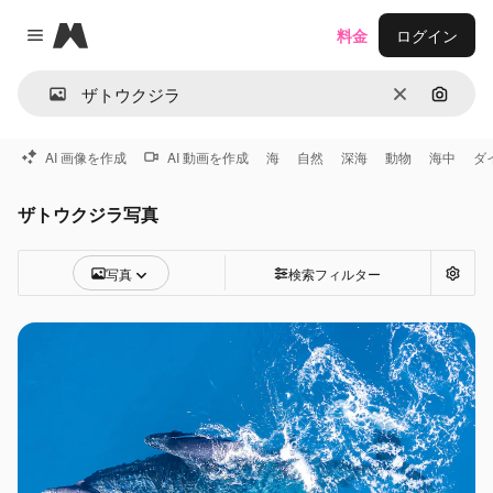
Magnific
料金
ログイン
Close menu
消去
画像で
AI 画像を作成
AI 動画を作成
海
自然
深海
動物
海中
ダ
ザトウクジラ写真
写真
検索フィルター