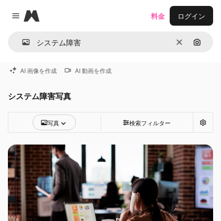
Magnific
料金
ログイン
Close menu
消去
画像で
AI 画像を作成
AI 動画を作成
システム障害写真
写真
検索フィルター