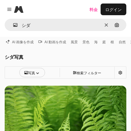
Magnific
料金
ログイン
Close menu
消去
画像で
AI 画像を作成
AI 動画を作成
風景
景色
海
庭
根
自然
シダ写真
写真
検索フィルター