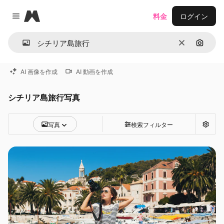
Magnific
料金
ログイン
Close menu
消去
画像で
AI 画像を作成
AI 動画を作成
シチリア島旅行写真
写真
検索フィルター