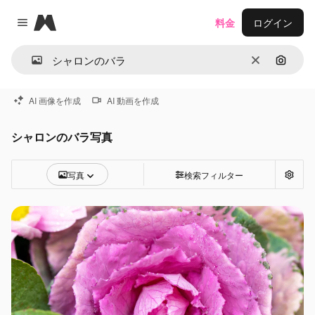
Magnific
料金
ログイン
Close menu
消去
画像で
AI 画像を作成
AI 動画を作成
シャロンのバラ写真
写真
検索フィルター