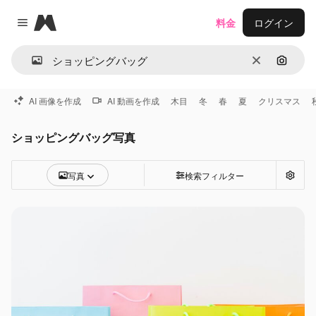
Magnific
料金
ログイン
Close menu
消去
画像で
AI 画像を作成
AI 動画を作成
木目
冬
春
夏
クリスマス
ショッピングバッグ写真
写真
検索フィルター