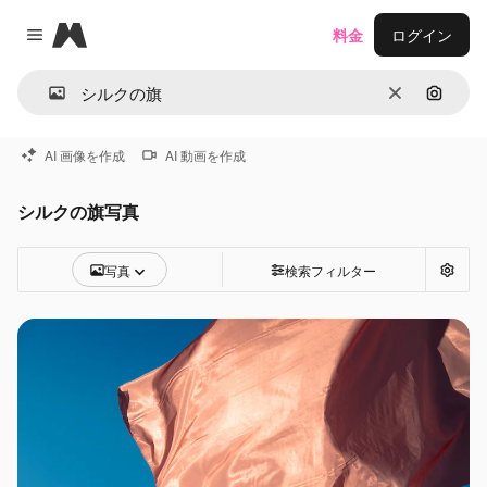
Magnific
料金
ログイン
Close menu
消去
画像で
AI 画像を作成
AI 動画を作成
シルクの旗写真
写真
検索フィルター