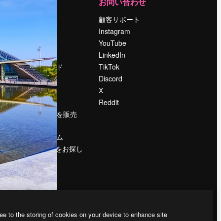
運営
お問い合わせ
料金
顧客サポート
会社概要
Instagram
Reviews
YouTube
採用情報
LinkedIn
検索トレンド
TikTok
ブログ
Discord
イベント
X
Slidesgo
Reddit
コンテンツを販売
する
プレスルーム
magnific.aiをお探し
ですか？
ee to the storing of cookies on your device to enhance site