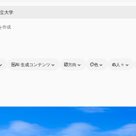
画を作成
AI 生成コンテンツ
方向
色
人々