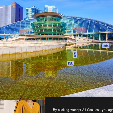
製品
はじめに
ティブ制作を導くためのプラ
Spaces
Academy
クリエイター、企業、代理
AI アシスタント
ドキュメント
含む100万人以上が利用して
AI 画像生成ツール
サポート
AI 動画生成ツール
利用規約
AI 音声合成ツール
プライバシーポリ
シー
ストックコンテン
ツ
オリジナル
新規
Claude/ChatGPT
クッキーポリシー
新
規
向けMCP
トラストセンター
エージェント
アフィリエイト
新規
API
法人向け
モバイルアプリ
すべてのMagnificツ
ール
2026
Freepik Company S.L.U.
無断複写・転載を禁じます
.
By clicking “Accept All Cookies”, you agr