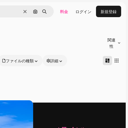
料金
ログイン
新規登録
消去
画像で検索
検索
関連
性
ファイルの種類
詳細