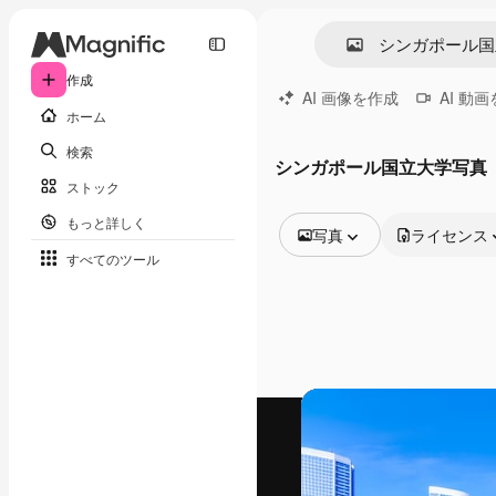
作成
AI 画像を作成
AI 動
ホーム
検索
シンガポール国立大学写真
ストック
もっと詳しく
写真
ライセンス
すべてのツール
全ての画像
ベクトル
イラスト
写真
PSD
テンプレート
モックアップ
動画
映像素材
モーショングラフィックス
動画テンプレート
アイコン
3D モデル