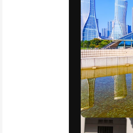
フォント
最高のクリエイ
ットフォーム。
店、スタジオを
います。
日本語
Copyright © 2010-