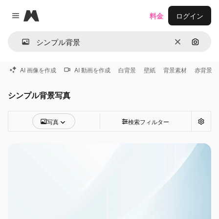
Magnific
料金
ログイン
Close menu
消去
画像で
AI 画像を作成
AI 動画を作成
白背景
壁紙
背景素材
赤背景
シンプル背景写真
写真
検索フィルター